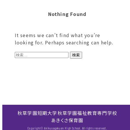
Nothing Found
It seems we can’t find what you’re
looking for. Perhaps searching can help.
検
索:
秋草学園短期大学
秋草学園福祉教育専門学校
あきくさ保育園
Copyright© Akikusagakuen High School. All rights reserved.