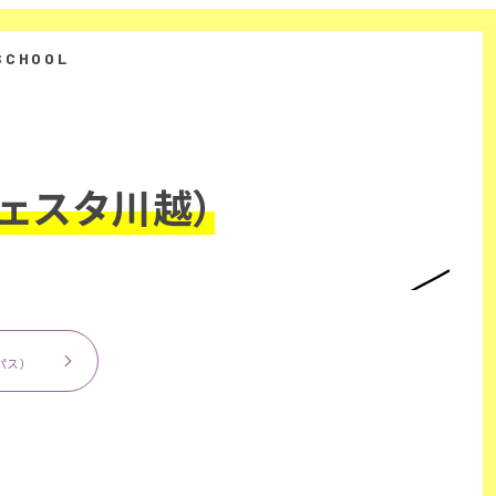
ェスタ川越）
パス）