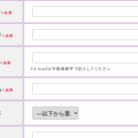
ナ
必須
号
必須
必須
※E-mailは半角英数字で記入してください
名
必須
年