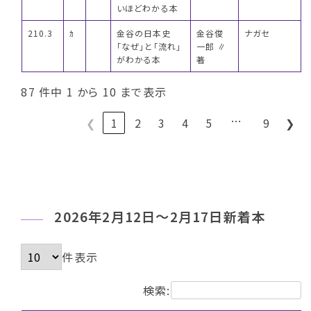
いほどわかる本
210.3
ｶ
金谷の日本史
金谷俊
ナガセ
「なぜ」と「流れ」
一郎 ∥
がわかる本
著
87 件中 1 から 10 まで表示
…
❮
1
2
3
4
5
9
❯
2026年2月12日～2月17日新着本
件表示
検索: