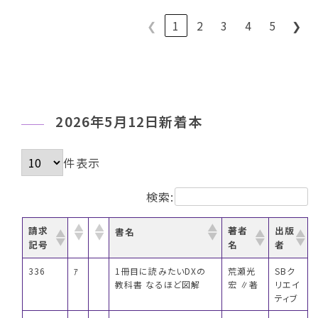
❮
1
2
3
4
5
❯
2026年5月12日新着本
件表示
検索:
請求
著者
出版
書名
記号
名
者
336
ｱ
1冊目に読みたいDXの
荒瀬光
SBク
教科書 なるほど図解
宏 ∥著
リエイ
ティブ