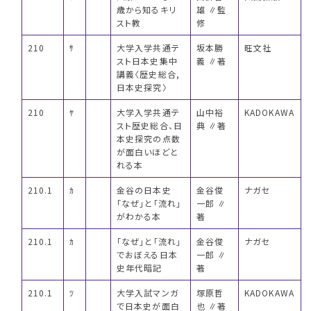
歳から知るキリ
雄 ∥監
スト教
修
210
ｻ
大学入学共通テ
坂本勝
旺文社
スト日本史集中
義 ∥著
講義〈歴史総合,
日本史探究〉
210
ﾔ
大学入学共通テ
山中裕
KADOKAWA
スト歴史総合、日
典 ∥著
本史探究の点数
が面白いほどと
れる本
210.1
ｶ
金谷の日本史
金谷俊
ナガセ
「なぜ」と「流れ」
一郎 ∥
がわかる本
著
210.1
ｶ
「なぜ」と「流れ」
金谷俊
ナガセ
でおぼえる日本
一郎 ∥
史年代暗記
著
210.1
ﾂ
大学入試マンガ
塚原哲
KADOKAWA
で日本史が面白
也 ∥著