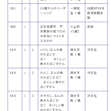
361
ｲ
16歳からのリーダ
一條和
日経BP日本
ーシップ
生 ∥著
経済新聞出
版
488
ﾐ
古文鳥類学 平
三上修
岩波
安貴族が愛でたの
∥[著]
は本当にホトトギ
スなのか
664
ｼ
1
いくら、なんの魚
清水洋
汐文社
のたまごか
美 ∥著
な？ おいしい
魚のたまごずかん
664
ｼ
2
たらこ、なんの魚
清水洋
汐文社
のたまごかな？
美 ∥著
おいしい魚のた
まごずかん
664
ｼ
3
かずのこ、なんの
清水洋
汐文社
魚のたまごか
美 ∥著
な？ おいしい魚
のたまごずかん