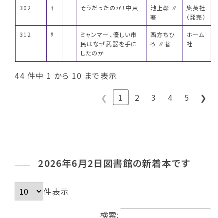
302
ｲ
そうだったのか！中東
池上彰 ∥
集英社
著
（発売）
312
ｻ
ミャンマー、優しい市
西方ちひ
ホーム
民はなぜ武器を手に
ろ ∥著
社
したのか
44 件中 1 から 10 まで表示
❮
1
2
3
4
5
❯
2026年6月2日図書館の新着本です
件表示
検索: