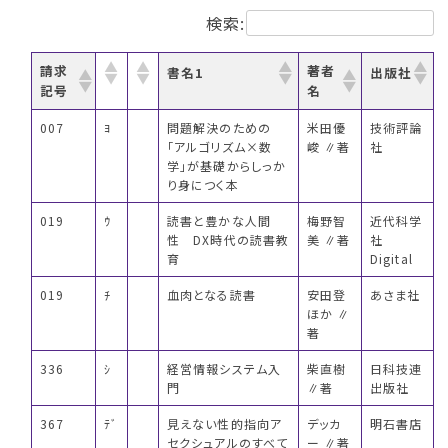
検索:
請求
著者
書名1
出版社
記号
名
007
ﾖ
問題解決のための
米田優
技術評論
「アルゴリズム×数
峻 ∥著
社
学」が基礎からしっか
り身につく本
019
ｳ
読書と豊かな人間
梅野智
近代科学
性 DX時代の読書教
美 ∥著
社
育
Digital
019
ﾁ
血肉となる読書
安田登
あさま社
ほか ∥
著
336
ｼ
経営情報システム入
柴直樹
日科技連
門
∥著
出版社
367
ﾃﾞ
見えない性的指向ア
デッカ
明石書店
セクシュアルのすべて
ー ∥著