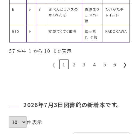
E
ｼ
3
おべんとうバスの
真珠まり
ひさかたチ
かくれんぼ
こ ∥作・
ャイルド
絵
910
ｼ
文豪てくてく散歩
進士素
KADOKAWA
丸 ∥著
57 件中 1 から 10 まで表示
❮
1
2
3
4
5
6
❯
2026年7月3日図書館の新着本です。
件表示