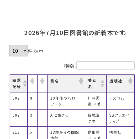
2026年7月10日図書館の新着本です。
件表示
検索:
請求
著者
書名
出版社
記号
名
007
ｶ
10年後のハロー
川村秀
アスコム
ワーク
憲 ∥著
007
ﾕ
AIと生きる
結城浩
SBクリエイ
∥著
ティブ
319
ｼ
13歳からの国際
島根玲
扶桑社
情勢
子 ∥著