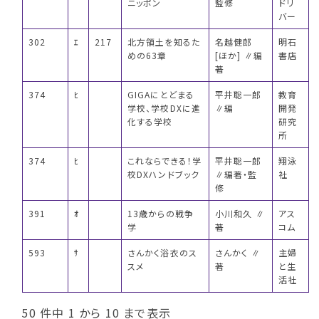
ニッポン
監修
ドリ
バー
302
ｴ
217
北方領土を知るた
名越健郎
明石
めの63章
[ほか] ∥編
書店
著
374
ﾋ
GIGAにとどまる
平井聡一郎
教育
学校、学校DXに進
∥編
開発
化する学校
研究
所
374
ﾋ
これならできる！学
平井聡一郎
翔泳
校DXハンドブック
∥編著・監
社
修
391
ｵ
13歳からの戦争
小川和久 ∥
アス
学
著
コム
593
ｻ
さんかく浴衣のス
さんかく ∥
主婦
スメ
著
と生
活社
50 件中 1 から 10 まで表示