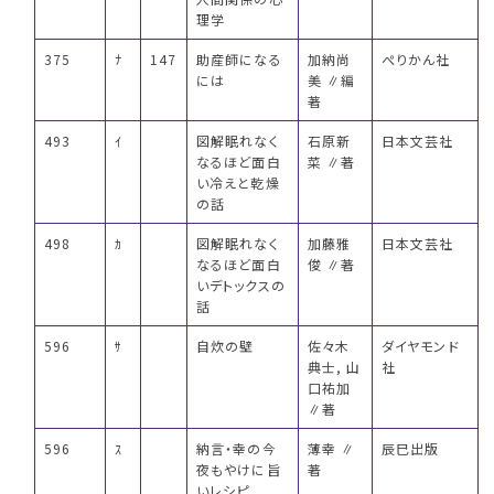
理学
375
ﾅ
147
助産師になる
加納尚
ぺりかん社
には
美 ∥編
著
493
ｲ
図解眠れなく
石原新
日本文芸社
なるほど面白
菜 ∥著
い冷えと乾燥
の話
498
ｶ
図解眠れなく
加藤雅
日本文芸社
なるほど面白
俊 ∥著
いデトックスの
話
596
ｻ
自炊の壁
佐々木
ダイヤモンド
典士, 山
社
口祐加
∥著
596
ｽ
納言・幸の今
薄幸 ∥
辰巳出版
夜もやけに旨
著
いレシピ