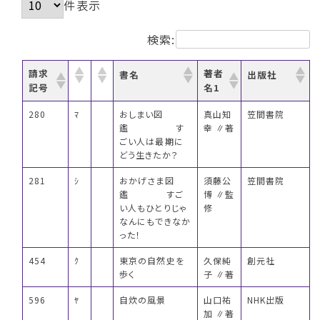
件表示
検索:
請求
著者
書名
出版社
記号
名1
280
ﾏ
おしまい図
真山知
笠間書院
鑑 す
幸 ∥著
ごい人は最期に
どう生きたか？
281
ｼ
おかげさま図
須藤公
笠間書院
鑑 すご
博 ∥監
い人もひとりじゃ
修
なんにもできなか
った！
454
ｸ
東京の自然史を
久保純
創元社
歩く
子 ∥著
596
ﾔ
自炊の風景
山口祐
NHK出版
加 ∥著