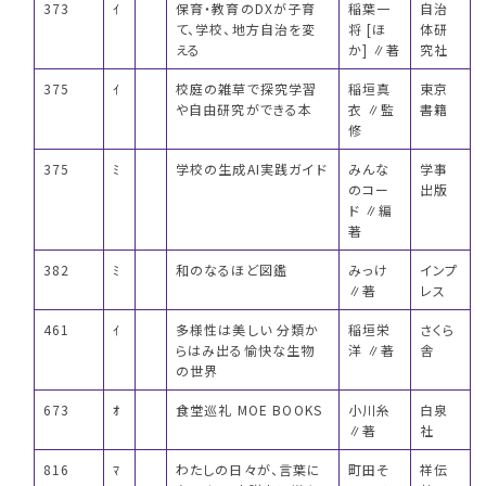
373
ｲ
保育・教育のDXが子育
稲葉一
自治
て、学校、地方自治を変
将 [ほ
体研
える
か] ∥著
究社
375
ｲ
校庭の雑草で探究学習
稲垣真
東京
や自由研究ができる本
衣 ∥監
書籍
修
375
ﾐ
学校の生成AI実践ガイド
みんな
学事
のコー
出版
ド ∥編
著
382
ﾐ
和のなるほど図鑑
みっけ
インプ
∥著
レス
461
ｲ
多様性は美しい 分類か
稲垣栄
さくら
らはみ出る愉快な生物
洋 ∥著
舎
の世界
673
ｵ
食堂巡礼 MOE BOOKS
小川糸
白泉
∥著
社
816
ﾏ
わたしの日々が、言葉に
町田そ
祥伝