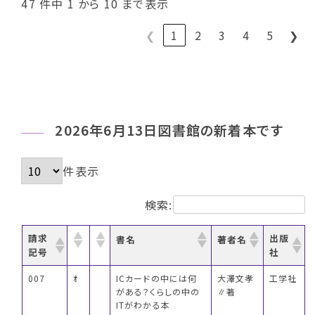
47 件中 1 から 10 まで表示
❮
1
2
3
4
5
❯
2026年6月13日図書館の新着本です
件表示
検索:
請求
出版
書名
著者名
記号
社
007
ｵ
ICカードの中には何
大澤文孝
工学社
がある？くらしの中の
∥著
ITがわかる本