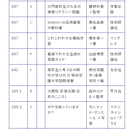
007
ｶ
入門高校生のための
鹿野利春
学事出
情報リテラシー図鑑
∥監修
版
007
ｼﾞ
Gemini AI活用最強
桑名由美
技術評
の教科書
∥著
論社
007
ﾊ
じわじわわかる機械学
橋本泰一
インプ
習
∥著
レス
007
ﾔ
最速でわかる生成AI
山田博啓
技術評
実践ガイド
∥著
論社
041
ﾄ
高校生と考えるAI時
桐光学園
左右社
代の学びの力 桐光学
中・高等
園大学訪問授業
学校∥編
289.1
ｵ
大関和 別冊太陽 日
田中ひか
平凡社
本のこころ|
る∥監修
289.2
ﾏ
ガザを知っています
モハマッ
イマジ
か？
ド・マンス
ネイシ
ール ∥写
ョン・プ
真
ラス