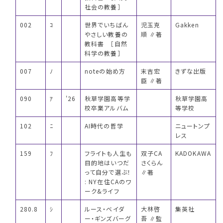
社会の教養］
002
ｺ
世界でいちばん
児玉克
Gakken
やさしい教養の
順 ∥著
教科書 ［自然
科学の教養］
007
ﾉ
noteの始め方
末吉宏
きずな出版
臣 ∥著
090
ｱ
'26
秋草学園高等学
秋草学園高
校卒業アルバム
等学校
102
ﾆ
AI時代の哲学
ニュートンプ
レス
159
ﾌ
フライトも人生も
双子CA
KADOKAWA
目的地はいつだ
さくらん
って自分で選ぶ！
∥著
: NY在住CAのワ
ーク&ライフ
280.8
ｼ
ルース・ベイダ
大林啓
集英社
ー・ギンズバーグ
吾 ∥監