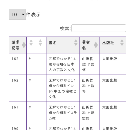
件表示
検索:
請求
著者
書名
出版社
記号
名
162
ﾔ
図解でわかる14
山折哲
太田出版
歳から知る日本
雄 ∥監
人の宗教と文化
修
162
ﾔ
図解でわかる14
山折哲
太田出版
歳から知るイン
雄 ∥監
ド・中国の宗教と
修
文化
167
ﾔ
図解でわかる14
山折哲
太田出版
歳から知るイスラ
雄 ∥総
ム教
監修
190
ﾔ
図解でわかる14
山折哲
太田出版