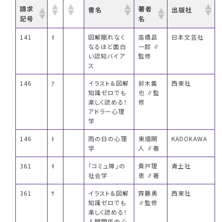
請求
著者
書名
出版社
記号
名
141
ﾀ
図解眠れなく
高橋昌
日本文芸社
なるほど面白
一郎 ∥
い認知バイア
監修
ス
146
ｱ
イラスト&図解
鈴木義
西東社
知識ゼロでも
也 ∥監
楽しく読める！
修
アドラー心理
学
146
ﾄ
雨の日の心理
東畑開
KADOKAWA
学
人 ∥著
361
ｷ
「コミュ障」の
貴戸理
青土社
社会学
恵 ∥著
361
ｻ
イラスト&図解
齊藤勇
西東社
知識ゼロでも
∥監修
楽しく読める！
人間関係の心