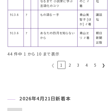
なるまで 小説家に学ぶ
のこ ∥
社
言語化のコツ
著
913.6
ｱ
もの語る一手
青山美
講談
智子 [ほ
社
か] ∥著
913.6
ｱ
あなたの四月を知らない
青山ヱ
朝日
から
リ ∥著
新聞
出版
44 件中 1 から 10 まで表示
❮
1
2
3
4
5
❯
2026年4月21日新着本