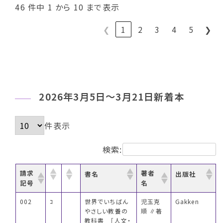
46 件中 1 から 10 まで表示
❮
1
2
3
4
5
❯
2026年3月5日～3月21日新着本
件表示
検索:
請求
著者
書名
出版社
記号
名
002
ｺ
世界でいちばん
児玉克
Gakken
やさしい教養の
順 ∥著
教科書 ［人文・