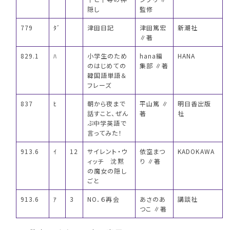
隠し
監修
779
ﾀﾞ
津田日記
津田篤宏
新潮社
∥著
829.1
ﾊ
小学生のため
hana編
HANA
のはじめての
集部 ∥著
韓国語単語＆
フレーズ
837
ﾋ
朝から夜まで
平山篤 ∥
明日香出版
話すこと、ぜん
著
社
ぶ中学英語で
言ってみた！
913.6
ｲ
12
サイレント・ウ
依空まつ
KADOKAWA
ィッチ 沈黙
り ∥著
の魔女の隠し
ごと
913.6
ｱ
3
NO．６再会
あさのあ
講談社
つこ ∥著