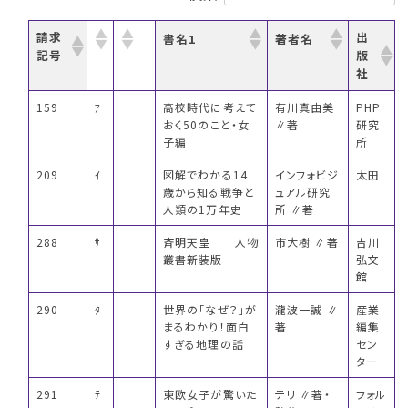
請求
出
書名1
著者名
記号
版
社
159
ｱ
高校時代に考えて
有川真由美
PHP
おく50のこと・女
∥著
研究
子編
所
209
ｲ
図解でわかる14
インフォビジ
太田
歳から知る戦争と
ュアル研究
人類の1万年史
所 ∥著
288
ｻ
斉明天皇 人物
市大樹 ∥著
吉川
叢書新装版
弘文
館
290
ﾀ
世界の「なぜ？」が
瀧波一誠 ∥
産業
まるわかり！面白
著
編集
すぎる地理の話
セン
ター
291
ﾃ
東欧女子が驚いた
テリ ∥著・
フォル