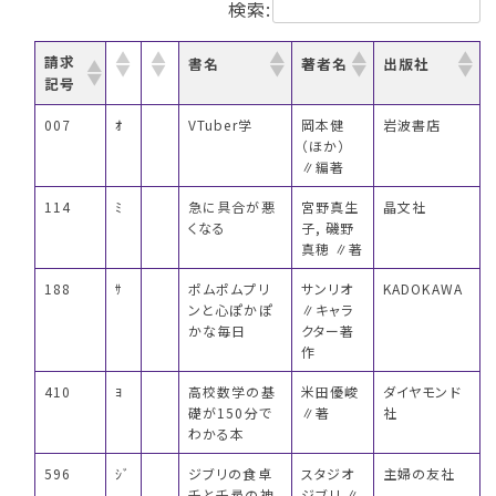
検索:
請求
書名
著者名
出版社
記号
007
ｵ
VTuber学
岡本健
岩波書店
（ほか）
∥編著
114
ﾐ
急に具合が悪
宮野真生
晶文社
くなる
子, 磯野
真穂 ∥著
188
ｻ
ポムポムプリ
サンリオ
KADOKAWA
ンと心ぽかぽ
∥キャラ
かな毎日
クター著
作
410
ﾖ
高校数学の基
米田優峻
ダイヤモンド
礎が150分で
∥著
社
わかる本
596
ｼﾞ
ジブリの食卓
スタジオ
主婦の友社
千と千尋の神
ジブリ ∥