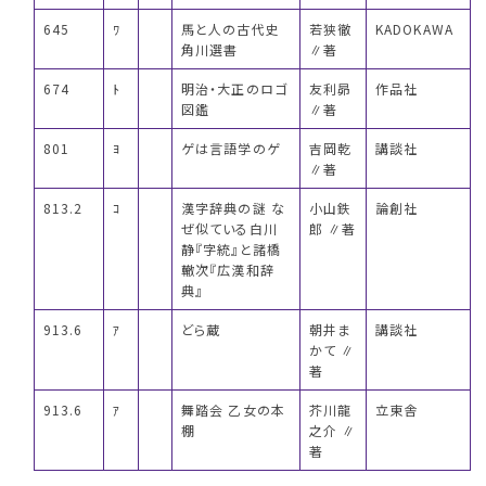
645
ﾜ
馬と人の古代史
若狭徹
KADOKAWA
角川選書
∥著
674
ﾄ
明治・大正のロゴ
友利昴
作品社
図鑑
∥著
801
ﾖ
ゲは言語学のゲ
吉岡乾
講談社
∥著
813.2
ｺ
漢字辞典の謎 な
小山鉄
論創社
ぜ似ている白川
郎 ∥著
静『字統』と諸橋
轍次『広漢和辞
典』
913.6
ｱ
どら蔵
朝井ま
講談社
かて ∥
著
913.6
ｱ
舞踏会 乙女の本
芥川龍
立東舎
棚
之介 ∥
著