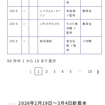
修
280.8
ｼ
レイチェル・カー
多田満
集英社
ソン
∥監修
280.8
ｼ
いわさきちひろ
ちひろ美
集英社
術館 ∥
監修
280.8
ｼ
板垣退助
落合弘
小学館
樹 ∥監
修
96 件中 1 から 10 まで表示
…
❮
1
2
3
4
5
10
❯
2026年2月19日～3月4日新着本