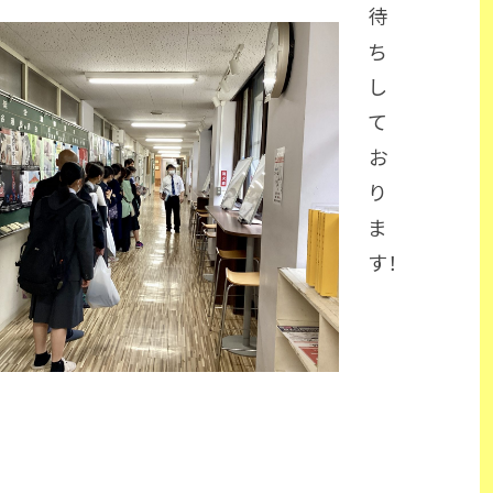
待
ち
し
て
お
り
ま
す！