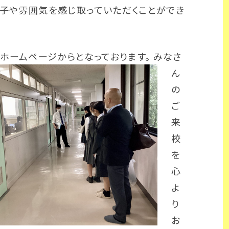
子や雰囲気を感じ取っていただくことができ
ホームページからとなっております。
みなさ
ん
の
ご
来
校
を
心
よ
り
お