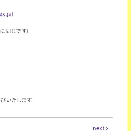
x.jsf
に同じです）
びいたします。
next