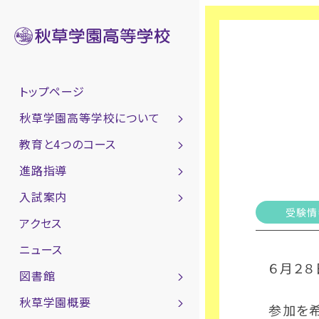
トップページ
秋草学園高等学校について
教育と4つのコース
進路指導
入試案内
受験情
アクセス
ニュース
６月２８
図書館
秋草学園概要
参加を