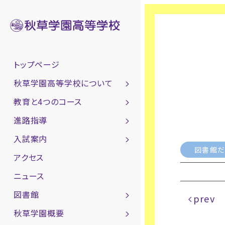
トップページ
秋草学園高等学校について
教育と4つのコース
進路指導
入試案内
図書館だ
アクセス
ニュース
図書館
prev
秋草学園概要