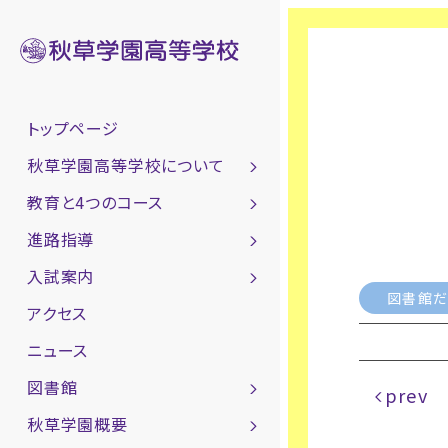
トップページ
秋草学園高等学校について
教育と4つのコース
進路指導
入試案内
図書館だ
アクセス
ニュース
図書館
prev
秋草学園概要