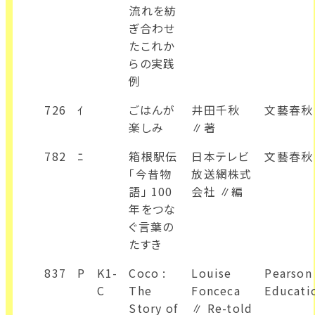
流れを紡
ぎ合わせ
たこれか
らの実践
例
726
ｲ
ごはんが
井田千秋
文藝春秋
楽しみ
∥著
782
ﾆ
箱根駅伝
日本テレビ
文藝春秋
「今昔物
放送網株式
語」 100
会社 ∥編
年をつな
ぐ言葉の
たすき
837
P
K1-
Coco :
Louise
Pearson
C
The
Fonceca
Educati
Story of
∥ Re-told