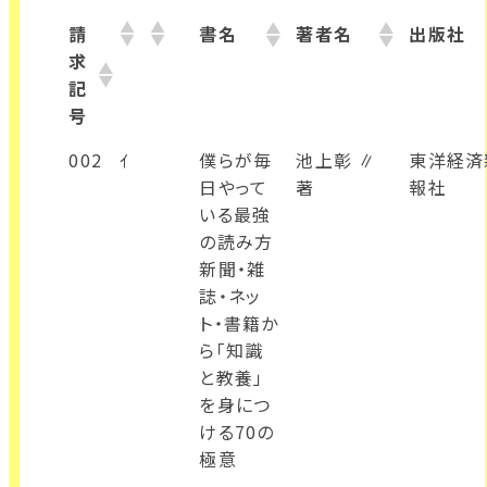
請
書名
著者名
出版社
求
記
号
002
ｲ
僕らが毎
池上彰 ∥
東洋経済
日やって
著
報社
いる最強
の読み方
新聞・雑
誌・ネッ
ト・書籍か
ら「知識
と教養」
を身につ
ける70の
極意