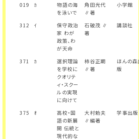
019
ｶ
物語の海
角田光代
小学館
を泳いで
∥著
312
ｲ
保守政治
石破茂 ∥
講談社
家 わが
著
政策、わ
が天命
371
ｶ
選択理論
柿谷正期
ほんの森
を学校に
∥著
版
クオリテ
ィ・スクー
ルの実現
に向けて
375
ｵ
高校・国
大村勅夫
学事出版
語の新展
∥編著
開 伝統と
現代的な