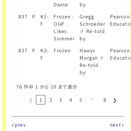
Dante
by
837
P
K1-
Frozen :
Gregg
Pearson
F
Olaf
Schroeder
Educati
Likes
∥ Re-told
Summer
by
837
P
K2-
Frozen
Hawys
Pearson
F
Morgan ∥
Educati
Re-told
by
76 件中 1 から 10 まで表示
…
❮
1
2
3
4
5
8
❯
prev
next