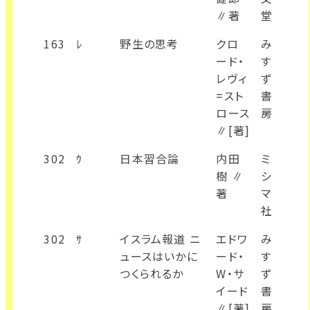
∥著
堂
163
ﾚ
野生の思考
クロ
み
ード・
す
レヴィ
ず
=スト
書
ロース
房
∥[著]
302
ｳ
日本習合論
内田
ミ
樹 ∥
シ
著
マ
社
302
ｻ
イスラム報道 ニ
エドワ
み
ュースはいかに
ード・
す
つくられるか
W・サ
ず
イード
書
∥[著]
房