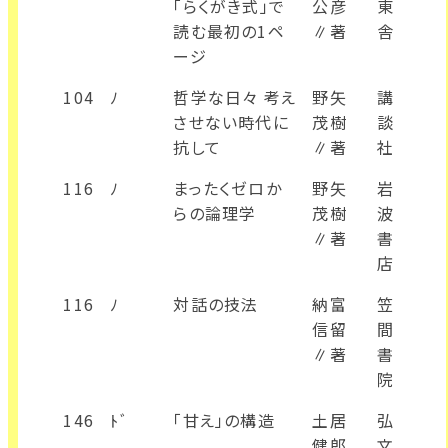
「らくがき式」で
公彦
東
読む最初の1ペ
∥著
舎
ージ
104
ﾉ
哲学な日々 考え
野矢
講
させない時代に
茂樹
談
抗して
∥著
社
116
ﾉ
まったくゼロか
野矢
岩
らの論理学
茂樹
波
∥著
書
店
116
ﾉ
対話の技法
納富
笠
信留
間
∥著
書
院
146
ﾄﾞ
「甘え」の構造
土居
弘
健郎
文