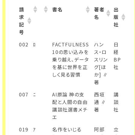
請
書名
著者
出
求
名
版
記
社
号
002
ﾛ
FACTFULNESS
ハン
日
10の思い込みを
ス・ロ
経
乗り越え、データ
スリン
BP
を基に世界を正
グ[ほ
社
しく見る習慣
か] ∥
著
007
ﾆ
AI原論 神の支
西垣
講
配と人間の自由
通 ∥
談
講談社選書メチ
著
社
エ
019
ｱ
名作をいじる
阿部
立