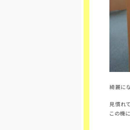
綺麗にな
見慣れ
この機