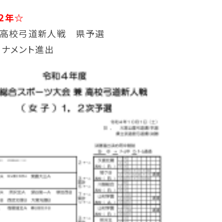
２年☆
 高校弓道新人戦 県予選
ーナメント進出