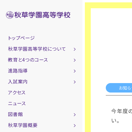
トップページ
秋草学園高等学校について
教育と4つのコース
進路指導
入試案内
お知ら
アクセス
ニュース
今年度
図書館
い。
秋草学園概要