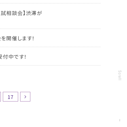
入試相談会】渋滞が
会を開催します！
受付中です！
Scroll
…
17