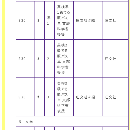
英検準
1級でる
準
順パス
830
ｵ
旺文社∥編
旺文社
1
単 文部
科学省
後援
英検2
級でる
順パス
830
ｵ
2
旺文社
単 文部
科学省
後援
英検3
級でる
順パス
830
ｵ
3
旺文社∥編
旺文社
単 文部
科学省
後援
９ 文学