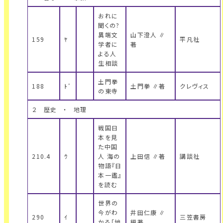
おれに
聞くの?
異端文
山下澄人 ∥
159
ﾔ
平凡社
学者に
著
よる人
生相談
土門拳
188
ﾄﾞ
土門拳 ∥著
クレヴィス
の東寺
２ 歴史 ・ 地理
戦国日
本を見
た中国
210.4
ｳ
人 海の
上田信 ∥著
講談社
物語『日
本一鑑』
を読む
世界の
今がわ
井田仁康 ∥
290
ｲ
三笠書房
かる「地
編著