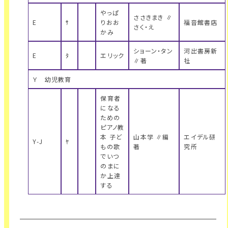
やっぱ
ささきまき ∥
E
ｻ
りおお
福音館書店
さく・え
かみ
ショーン・タン
河出書房新
E
ﾀ
エリック
∥著
社
Ｙ 幼児教育
保育者
になる
ための
ピアノ教
本 子ど
山本学 ∥編
エイデル研
Y-J
ﾔ
もの歌
著
究所
でいつ
のまに
か上達
する