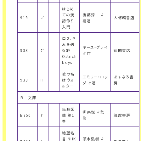
はじめ
ての漢
後藤淳一 ∥
919
ｺﾞ
大修館書店
詩作り
編著
入門
ロス、き
みを送
キース・グレイ
933
ｸﾞ
る旅
徳間書店
∥作
Ostrich
boys
彼の名
エミリー・ロッ
あすなろ書
933
ﾛ
はウォ
ダ ∥著
房
ルター
Ｂ 文庫
民藝図
柳宗悦 ∥監
B750
ﾔ
鑑 第1
筑摩書房
修
巻
絶望名
言 NHK
頭木弘樹 ∥