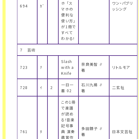
ホ 「ス
ワン・パブリ
694
ｶﾞ
マホの
ッシング
便利な
使い方」
が1冊で
すべて
わかる!
７ 芸術
Slash
奈良美智 ∥
723
ﾅ
with a
リトルモア
著
Knife
一日一
石川九楊 ∥
728
ｲ
2
二玄社
書 02
著
この1冊
で楽譜
が読め
る!音楽
記号事
多田鏡子 ∥
761
ﾀ
典 演奏
日本文芸社
著
鑑賞作