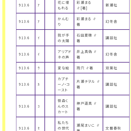
花に埋
彩瀬まる
913.6
ｱ
新潮社
もれる
∥[著]
かんむ
彩瀬まる ∥
913.6
ｱ
幻冬舎
り
著
我が手
石田夏穂 ∥
913.6
ｲ
講談社
の太陽
著
アリアド
井上真偽 ∥
913.6
ｲ
幻冬舎
ネの声
著
913.6
ｳ
変な絵
雨穴 ∥著
双葉社
カプチ
片瀬チヲル ∥
913.6
ｶ
ーノ・コ
講談社
著
ースト
笹森く
神戸遥真 ∥
913.6
ｺ
んのス
講談社
著
カート
私たち
瀬尾まいこ ∥
913.6
ｾ
の世代
文藝春秋
著