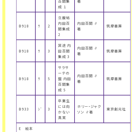
百間集
著
成 １
立腹帖
内田百
内田百間 ∥
B918
ｳ
2
筑摩書房
間集成
著
2
冥途 内
内田百間 ∥
B918
ｳ
3
田百間
筑摩書房
著
集成 3
サラサ
ーテの
内田百間 ∥
B918
ｳ
5
盤 内田
筑摩書房
著
百間集
成 5
卒業生
には向
ホリー・ジャク
B933
ｼﾞ
3
東京創元社
かない
ソン ∥著
真実
E 絵本