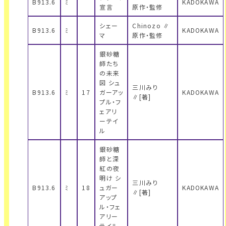
B913.6
ﾐ
KADOKAWA
宣言
原作・監修
シェー
Chinozo ∥
B913.6
ﾐ
KADOKAWA
マ
原作・監修
銀砂糖
師たち
の未来
図 シュ
三川みり
B913.6
ﾐ
17
ガーアッ
KADOKAWA
∥[著]
プル・フ
ェアリ
ーテイ
ル
銀砂糖
師と深
紅の夜
明け シ
三川みり
B913.6
ﾐ
18
ュガー
KADOKAWA
∥[著]
アップ
ル・フェ
アリー
テイル