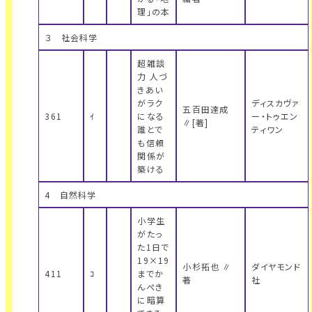
理」の本
３ 社会科学
超雑談
力 人づ
きあい
がラク
ディスカヴァ
五百田達成
361
ｲ
になる
ー・トゥエン
∥[著]
誰とで
ティワン
も信頼
関係が
築ける
4 自然科学
小学生
がたっ
た1日で
19×19
小杉拓也 ∥
ダイヤモンド
411
ｺ
までか
著
社
んぺき
に暗算