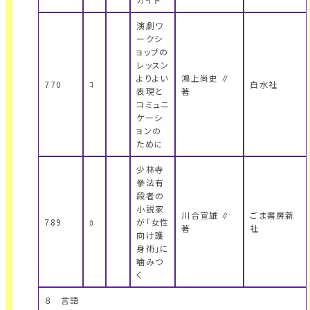
演劇ワ
ークシ
ョップの
レッスン
よりよい
鴻上尚史 ∥
770
ｺ
白水社
表現と
著
コミュニ
ケーシ
ョンの
ために
少林寺
拳法有
段者の
小説家
川合宣雄 ∥
ごま書房新
789
ｶ
が「女性
著
社
向け護
身術」に
噛みつ
く
８ 言語