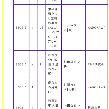
銀砂糖
師たち
と紫紺
の楽園
三川みり
B913.6
ﾐ
19
シュガ
KADOKAWA
∥[著]
ーアップ
ル・フェ
アリー
テイル
かなり
や荘浪
村山早紀 ∥
B913.6
ﾑ
2
漫 2 星
PHP研究所
著
めざす
翼
僕たち
彩瀬まる
B913.6
ﾖ
の月曜
KADOKAWA
∥[他著]
日
阿房列
車 内田
内田百間 ∥
B918
ｳ
1
筑摩書房