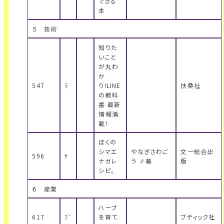
できる
本
５ 技術
知りた
いこと
が丸わ
か
547
ﾗ
り!LINE
扶桑社
の教科
書 最新
情報満
載!
ぼくの
シマエ
やなぎさわご
文一総合出
596
ﾔ
ナガレ
う ∥著
版
シピ。
６ 産業
ハーブ
617
ﾌﾞ
を育て
ブティック社