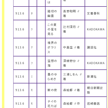
は
踏切の
高野和明 ∥
913.6
ﾀ
文藝春秋
幽霊
著
この夏
辻村深月 ∥
913.6
ﾂ
の星を
KADOKAWA
著
見る
境界の
913.6
ﾅ
ポラリ
中島空 ∥著
講談社
ス
空想の
深緑野分 ∥
913.6
ﾌ
KADOKAWA
海
著
墨のゆ
三浦しをん ∥
913.6
ﾐ
新潮社
らめき
著
朝日新聞出
913.6
ﾓ
獣の夜
森絵都 ∥著
版
チイの
913.6
ﾓ
森絵都 ∥作
岩崎書店
花たば