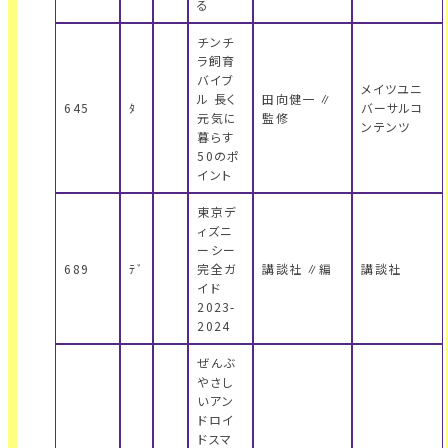
る
チンチ
ラ飼育
バイブ
メイツユニ
ル 長く
田向健一 ∥
645
ﾀ
バーサルコ
元気に
監修
ンテンツ
暮らす
50のポ
イント
東京デ
ィズニ
ーシー
689
ﾃﾞ
完全ガ
講談社 ∥編
講談社
イド
2023-
2024
ぜんぶ
やさし
いアン
ドロイ
ドスマ