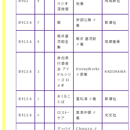
B902
ｶ
飛鳥新社
ラジオ
他著
深夜便
安部公房 ∥
B913.6
ｱ
壁
新潮社
著
梶井基
梶井 基次郎
B913.6
ｶ
次郎全
筑摩書房
∥著
集
告白実
行委員
会 アイ
HoneyWorks
B913.6
ｺ
KADOKAWA
ドルシリ
∥原案
ーズ ロ
メオ
おくるこ
B913.6
ｼ
重松清 ∥著
新潮社
とば
ロスト・
葉真中顕 ∥
B913.6
ﾊ
光文社
ケア
著
グッバイ
Chinozo ∥