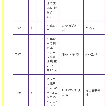
曲で使
える。持
ち歩け
る。
小泉文
ひのまどか ∥
762
ｵ
ヤマハ
夫
著
NHK全
国学校
音楽コ
ンクー
767
ﾆ
NHK ∥監修
NHK出版
ル課題
曲集 第
76回～
第90回
バレエ
の世界
へようこ
リサ・マイルズ
河出書房新
769
ﾏ
そ! あこ
∥著
社
がれの
バレエ・
ガイド