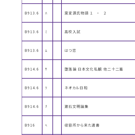
B913.6
ﾊ
窯変源氏物語 １ ・ ２
B913.6
ﾐ
高校入試
B913.6
ﾑ
はつ恋
B914.6
ｻ
堕落論 日本文化私観 他二十二篇
B914.6
ﾂ
ネオカル日和
B914.6
ﾅ
漱石文明論集
B916
ﾍ
収容所から来た遺書