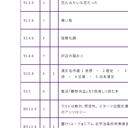
913.6
ｺ
花火みたいな恋だった
913.6
ｼ
青い鳥
914.6
ﾀ
陰翳礼讃
914.6
ﾅ
炉辺の風おと
漢文名作選 1 思想 ・ 2 歴史 ・ 3
920.8
ｶ
1
詩 ・ 4 文章 ・ 5 日本漢文
923
ﾛ
魯迅『藤野先生』を5倍楽しく読む本
ラストは絶対、想定外。 スターツ出版文庫
B913.6
ｽ
のアンソロジー
響け!ユーフォニアム 北宇治高校吹奏楽
B913.6
ﾀ
1