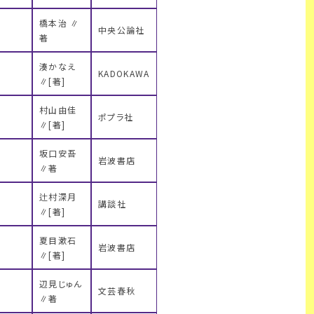
橋本治 ∥
中央公論社
著
湊かなえ
KADOKAWA
∥[著]
村山由佳
ポプラ社
∥[著]
坂口安吾
岩波書店
∥著
辻村深月
講談社
∥[著]
夏目漱石
岩波書店
∥[著]
辺見じゅん
文芸春秋
∥著