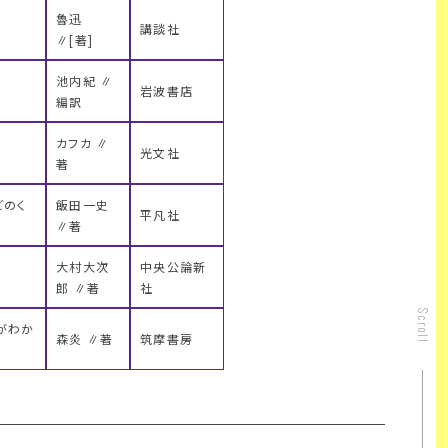
魯迅
講談社
∥[著]
池内紀 ∥
岩波書店
編訳
カフカ ∥
光文社
著
どのく
飯田一史
平凡社
∥著
大村大次
中央公論新
郎 ∥著
社
Scroll
がわか
森炎 ∥著
筑摩書房