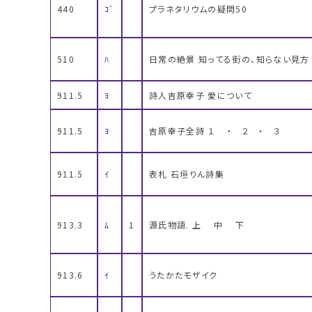
440
ｺﾞ
プラネタリウムの疑問50
510
ﾊ
日常の絶景 知ってる街の、知らない見方
911.5
ﾖ
詩人吉原幸子 愛について
911.5
ﾖ
吉原幸子全詩 １ ・ ２ ・ ３
911.5
ｲ
表札 石垣りん詩集
913.3
ﾑ
1
源氏物語. 上 中 下
913.6
ｲ
うたかたモザイク