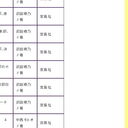
∥著
部、波
武田綾乃
宝島社
∥著
楽部、
武田綾乃
宝島社
∥著
部、決
武田綾乃
宝島社
∥著
部のホ
武田綾乃
宝島社
∥著
楽部日
武田綾乃
宝島社
∥著
マーチ
武田綾乃
宝島社
∥著
・ 4
中西モトオ
双葉社
∥著