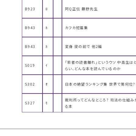
B923
ﾛ
阿Q正伝 藤野先生
B943
ｶ
カフカ短篇集
B943
ｶ
変身 掟の前で 他2編
「若者の読書離れ」というウソ 中高生は
S019
ｲ
らい、どんな本を読んでいるのか
S302
ｵ
日本の絶望ランキング集 世界で第何位?
裁判所ってどんなところ? 司法の仕組み
S327
ﾓ
る本