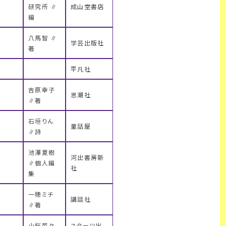
研究所 ∥
成山堂書店
編
八馬智 ∥
学芸出版社
著
平凡社
吉原幸子
思潮社
∥著
石垣りん
童話屋
∥詩
池澤夏樹
河出書房新
∥個人編
社
集
一穂ミチ
講談社
∥著
小桜菜々
スターツ出