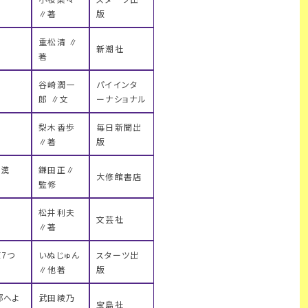
∥著
版
重松清 ∥
新潮社
著
谷崎潤一
パイインタ
郎 ∥文
ーナショナル
梨木香歩
毎日新聞出
∥著
版
 漢
鎌田正∥
大修館書店
監修
松井利夫
文芸社
∥著
7つ
いぬじゅん
スターツ出
∥他著
版
部へよ
武田綾乃
宝島社